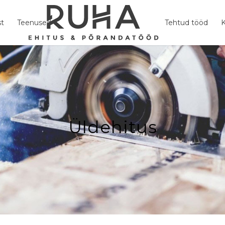
st
Teenused
Tehtud tööd
K
Üldehitus