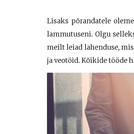
Lisaks põrandatele olem
lammutuseni. Olgu selleks
meilt leiad lahenduse, mi
ja veotöid. Kõikide tööde 