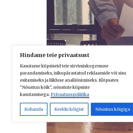
Hindame teie privaatsust
Kasutame küpsiseid teie sirvimiskogemuse
parandamiseks, isikupärastatud reklaamide või sisu
esitamiseks ja liikluse analüüsimiseks. Klõpsates
"Nõustun kõik", nõustute küpsiste
kasutamisega.
Privaatsuspoliitika
Kohanda
Keeldu kõigist
Nõustun kõigiga