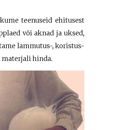
kume teenuseid ehitusest
pplaed või aknad ja uksed,
stame lammutus-, koristus-
 materjali hinda.