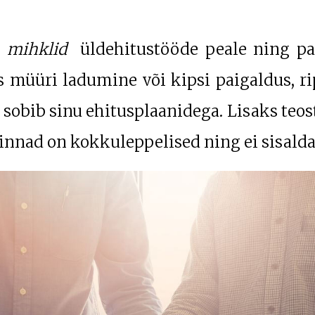
e
mihklid
üldehitustööde peale ning pa
 müüri ladumine või kipsi paigaldus, ri
s sobib sinu ehitusplaanidega. Lisaks teo
hinnad on kokkuleppelised ning ei sisalda