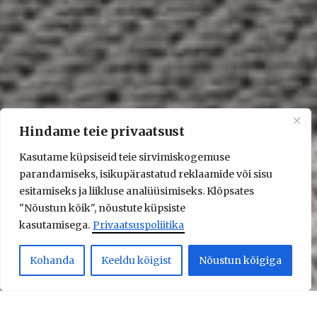
Hindame teie privaatsust
Kasutame küpsiseid teie sirvimiskogemuse
parandamiseks, isikupärastatud reklaamide või sisu
esitamiseks ja liikluse analüüsimiseks. Klõpsates
"Nõustun kõik", nõustute küpsiste
kasutamisega.
Privaatsuspoliitika
Kohanda
Keeldu kõigist
Nõustun kõigiga