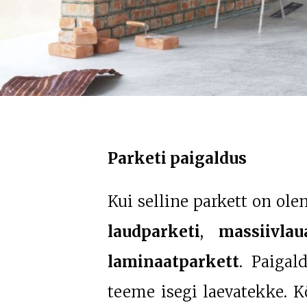
Parketi paigaldus
Kui selline parkett on ol
laudparketi
,
massiivlau
laminaatparkett
. Paigal
teeme isegi laevatekke. K