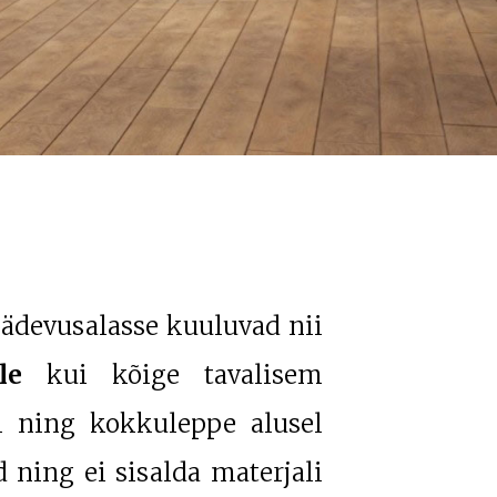
pädevusalasse kuuluvad nii
le
kui kõige tavalisem
i ning kokkuleppe alusel
 ning ei sisalda materjali