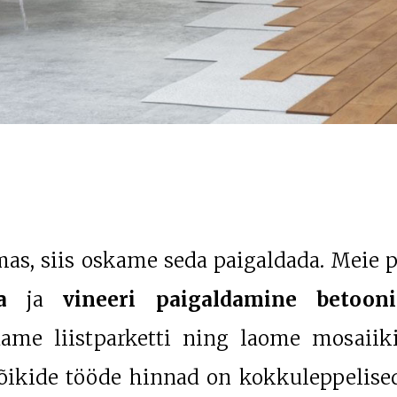
emas, siis oskame seda paigaldada. Meie 
a
ja
vineeri paigaldamine betooni
dame liistparketti ning laome mosaiik
õikide tööde hinnad on kokkuleppelised