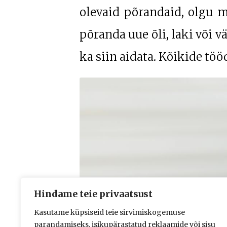
olevaid põrandaid, olgu m
põranda uue õli, laki või v
ka siin aidata. Kõikide tö
Hindame teie privaatsust
Kasutame küpsiseid teie sirvimiskogemuse
parandamiseks, isikupärastatud reklaamide või sisu