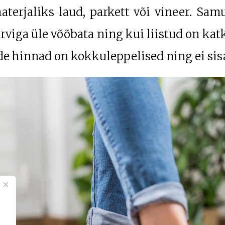
aterjaliks laud, parkett või vineer. Samu
ärviga üle võõbata ning kui liistud on ka
öde hinnad on kokkuleppelised ning ei sis