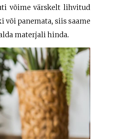
ti võime värskelt lihvitud
tki või panemata, siis saame
alda materjali hinda.