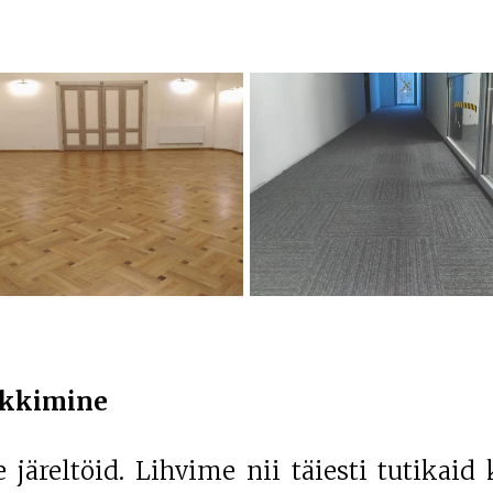
lakkimine
järeltöid. Lihvime nii täiesti tutikaid k